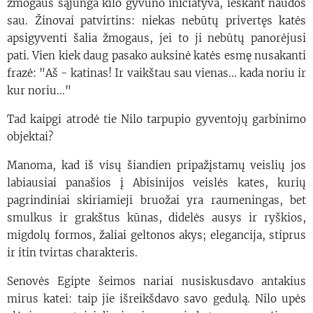
žmogaus sąjunga kilo gyvūno iniciatyva, ieškant naudos
sau. Žinovai patvirtins: niekas nebūtų privertęs katės
apsigyventi šalia žmogaus, jei to ji nebūtų panorėjusi
pati. Vien kiek daug pasako auksinė katės esmę nusakanti
frazė: "Aš - katinas! Ir vaikštau sau vienas... kada noriu ir
kur noriu..."
Tad kaipgi atrodė tie Nilo tarpupio gyventojų garbinimo
objektai?
Manoma, kad iš visų šiandien pripažįstamų veislių jos
labiausiai panašios į Abisinijos veislės kates, kurių
pagrindiniai skiriamieji bruožai yra raumeningas, bet
smulkus ir grakštus kūnas, didelės ausys ir ryškios,
migdolų formos, žaliai geltonos akys; elegancija, stiprus
ir itin tvirtas charakteris.
Senovės Egipte šeimos nariai nusiskusdavo antakius
mirus katei: taip jie išreikšdavo savo gedulą. Nilo upės