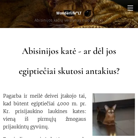
Wonderlife*LT
Abisinijos kačių veislynas nuo 2010 m.
Abisinijos katė - ar dėl jos
egiptiečiai skutosi antakius?
Pagarba ir meilė deivei įtakojo tai,
kad būtent egiptiečiai 4000 m. pr.
Kr. prisijaukino laukines kates:
vieną iš pirmųjų žmogaus
prijaukintų gyvūnų.