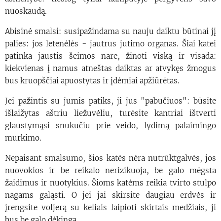
nuoskaudą.
Abisinė smalsi: susipažindama su nauju daiktu būtinai jį
palies: jos letenėlės - jautrus jutimo organas. Šiai katei
patinka jaustis šeimos nare, žinoti viską ir visada:
kiekvienas į namus atneštas daiktas ar atvykęs žmogus
bus kruopščiai apuostytas ir įdėmiai apžiūrėtas.
Jei pažintis su jumis patiks, ji jus "pabučiuos": būsite
išlaižytas aštriu liežuvėliu, turėsite kantriai ištverti
glaustymąsi snukučiu prie veido, lydimą palaimingo
murkimo.
Nepaisant smalsumo, šios katės nėra nutrūktgalvės, jos
nuovokios ir be reikalo nerizikuoja, be galo mėgsta
žaidimus ir nuotykius. Šioms katėms reikia tvirto stulpo
nagams galąsti. O jei jai skirsite daugiau erdvės ir
įrengsite voljerą su keliais laipioti skirtais medžiais, ji
bus be galo dėkinga.