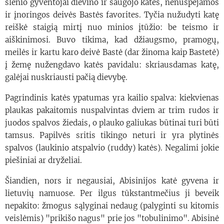
slėnio gyventojai dievino ir saugojo kates, nenuspėjamos
ir įnoringos deivės Bastės favorites. Tyčia nužudyti katę
reiškė staigią mirtį nuo minios įtūžio: be teismo ir
aiškinimosi. Buvo tikima, kad džiaugsmo, pramogų,
meilės ir kartu karo deivė Bastė (dar žinoma kaip Bastetė)
į žemę nužengdavo katės pavidalu: skriausdamas katę,
galėjai nuskriausti pačią dievybę.
Pagrindinis katės ypatumas yra kailio spalva: kiekvienas
plaukas pakaitomis nuspalvintas dviem ar trim rudos ir
juodos spalvos žiedais, o plauko galiukas būtinai turi būti
tamsus. Papilvės sritis tikingo neturi ir yra plytinės
spalvos (laukinio atspalvio (ruddy) katės). Negalimi jokie
piešiniai ar dryželiai.
Šiandien, nors ir negausiai, Abisinijos katė gyvena ir
lietuvių namuose. Per ilgus tūkstantmečius ji beveik
nepakito: žmogus sąlyginai nedaug (palyginti su kitomis
veislėmis) "prikišo nagus" prie jos "tobulinimo". Abisinė