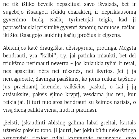
ne tik išliko beveik nepakitusi savo išvaizda, bet ir
sugebėjo išsaugoti išdidų charakterį ir nepriklausomą
gyvenimo būdą. Kačių tyrinėtojai teigia, kad ji
paprasčiausiai prisitaikė gyventi žmonių namuose, tačiau
iki šiol išsaugojo laukinių kačių įpročius ir elgseną.
Abisinijos katė draugiška, užsispyrusi, protinga. Mėgsta
bendrauti, yra "kalbi", t.y. jai patinka miaukti, bet dėl
triukšmo nerimauti neverta - jos kniaukia tyliai ir retai,
nes apskritai nėra nei rėksnės, nei įkyrios. Jei į ją
nereaguosite, žavingai paaiškins, ko joms reikia: tapšnos
jus praeinantį letenėle, vaikščios paskui, o kai į ją
atsisuksite, pakeis ėjimo kryptį, vesdama jus ten, kur
reikia jai. Ji turi nuolatos bendrauti su šeimos nariais, o
visą dieną palikta viena, liūdi ir piktinasi.
Įžeisti, įskaudinti Abisinę galima labai greitai, kartais
užtenka pakelto tono. Ji jautri, bet jokiu būdu nekerštinga
asmenybė: tiesiog tyliai kamputyje pergyvens savo