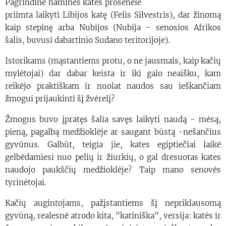
Pagrindine naminės katės prosenele
priimta laikyti Libijos katę (Felis Silvestris), dar žinomą
kaip stepinę arba Nubijos (Nubija - senosios Afrikos
šalis, buvusi dabartinio Sudano teritorijoje).
Istorikams (mąstantiems protu, o ne jausmais, kaip kačių
mylėtojai) dar dabar keista ir iki galo neaišku, kam
reikėjo praktiškam ir nuolat naudos sau ieškančiam
žmogui prijaukinti šį žvėrelį?
Žmogus buvo įpratęs šalia savęs laikyti naudą - mėsą,
pieną, pagalbą medžioklėje ar saugant būstą -nešančius
gyvūnus. Galbūt, teigia jie, kates egiptiečiai laikė
gelbėdamiesi nuo pelių ir žiurkių, o gal dresuotas kates
naudojo paukščių medžioklėje? Taip mano senovės
tyrinėtojai.
Kačių augintojams, pažįstantiems šį nepriklausomą
gyvūną, realesnė atrodo kita, "katiniška", versija: katės ir