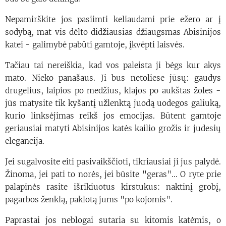
Nepamirškite jos pasiimti keliaudami prie ežero ar į
sodybą, mat vis dėlto didžiausias džiaugsmas Abisinijos
katei - galimybė pabūti gamtoje, įkvėpti laisvės.
Tačiau tai nereiškia, kad vos paleista ji bėgs kur akys
mato. Nieko panašaus. Ji bus netoliese jūsų: gaudys
drugelius, laipios po medžius, klajos po aukštas žoles -
jūs matysite tik kyšantį užlenktą juodą uodegos galiuką,
kurio linksėjimas reikš jos emocijas. Būtent gamtoje
geriausiai matyti Abisinijos katės kailio grožis ir judesių
elegancija.
Jei sugalvosite eiti pasivaikščioti, tikriausiai ji jus palydė.
Žinoma, jei pati to norės, jei būsite "geras"... O ryte prie
palapinės rasite išrikiuotus kirstukus: naktinį grobį,
pagarbos ženklą, paklotą jums "po kojomis".
Paprastai jos neblogai sutaria su kitomis katėmis, o