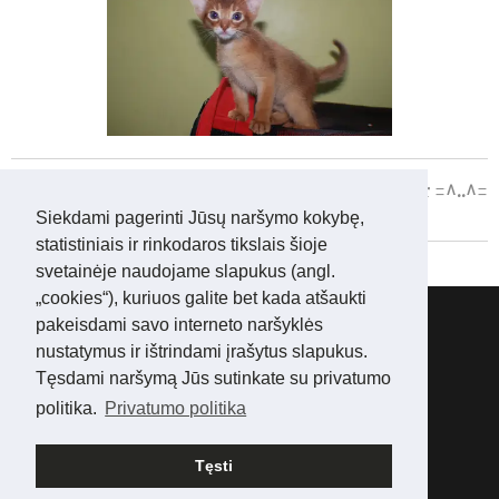
Asta ir =^..^=
Siekdami pagerinti Jūsų naršymo kokybę,
statistiniais ir rinkodaros tikslais šioje
svetainėje naudojame slapukus (angl.
„cookies“), kuriuos galite bet kada atšaukti
Abisinijos kačių veislynas:
WONDERLIFE*LT
pakeisdami savo interneto naršyklės
Tel.:
+ 3706 05 16006
nustatymus ir ištrindami įrašytus slapukus.
Mes
Facebook'e
Tęsdami naršymą Jūs sutinkate su privatumo
Mes
Instagram'e
politika.
Privatumo politika
© 2025 www.abisinai.lt Visos teisės saugomos
Tęsti
Languages