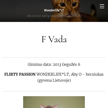
Wonderlife*LT
Abisinijos kačių veislynas nuo 2010 m.
F Vada
Gimimo data: 2013 Gegužės 6
FLIRTY PASSION
WONDERLIFE*LT, Aby O - berniukas
(gyvena Lietuvoje)