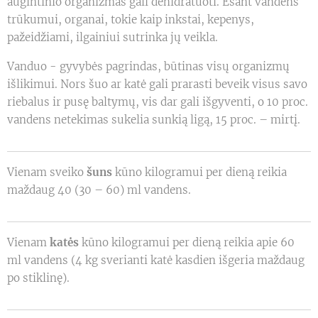
augintinio organizmas gali dehidratuoti. Esant vandens
trūkumui, organai, tokie kaip inkstai, kepenys,
pažeidžiami, ilgainiui sutrinka jų veikla.
Vanduo - gyvybės pagrindas, būtinas visų organizmų
išlikimui. Nors šuo ar katė gali prarasti beveik visus savo
riebalus ir pusę baltymų, vis dar gali išgyventi, o 10 proc.
vandens netekimas sukelia sunkią ligą, 15 proc. – mirtį.
Vienam sveiko
šuns
kūno kilogramui per dieną reikia
maždaug 40 (30 – 60) ml vandens.
Vienam
katės
kūno kilogramui per dieną reikia apie 60
ml vandens (4 kg sverianti katė kasdien išgeria maždaug
po stiklinę).