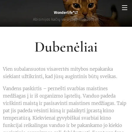
Wonderlife*LT
Abisinijos kačių veislynas nuo 2010 m.
Dubenėliai
Vien subalansuotos visavertės mitybos nepakanka
siekiant užtikrinti, kad jūsų augintinis būtų sveikas.
Vandens paskirtis – pernešti svarbias maistines
medžiagas į ir iš organizmo ląstelių. Vanduo padeda
virškinti maistą ir pasisavinti maistines medžiagas. Taip
pat jis padeda vėsinti kūną ir palaikyti įprastą kūno
temperatūrą. Kiekvienai gyvybiškai svarbiai kūno
funkcijai reikalingas vanduo ir be pakankamo jo kiekio