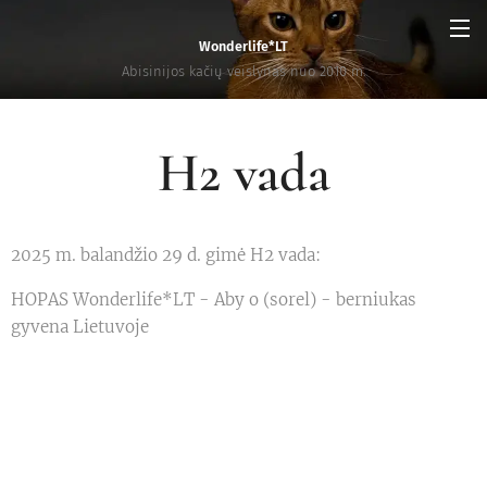
Wonderlife*LT
Abisinijos kačių veislynas nuo 2010 m.
H2 vada
2025 m. balandžio 29 d. gimė H2 vada:
HOPAS Wonderlife*LT - Aby o (sorel) - berniukas
gyvena Lietuvoje