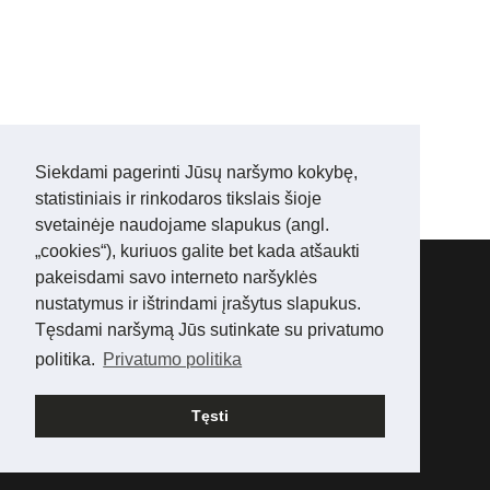
Siekdami pagerinti Jūsų naršymo kokybę,
statistiniais ir rinkodaros tikslais šioje
svetainėje naudojame slapukus (angl.
„cookies“), kuriuos galite bet kada atšaukti
Abisinijos kačių veislynas:
WONDERLIFE*LT
pakeisdami savo interneto naršyklės
Tel.:
+ 3706 05 16006
nustatymus ir ištrindami įrašytus slapukus.
Mes
Facebook'e
Tęsdami naršymą Jūs sutinkate su privatumo
Mes
Instagram'e
politika.
Privatumo politika
© 2025 www.abisinai.lt Visos teisės saugomos
Tęsti
Languages
American English
Lietuvių kalba