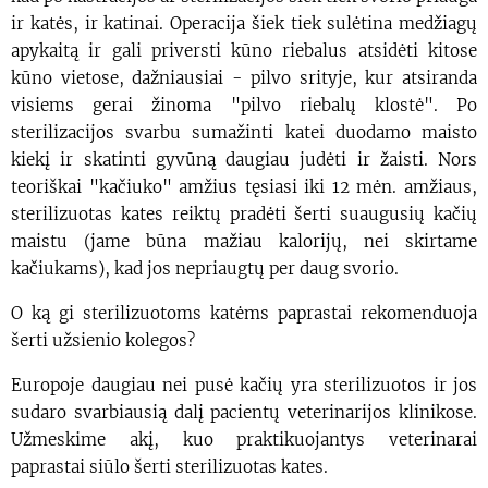
ir katės, ir katinai. Operacija šiek tiek sulėtina medžiagų
apykaitą ir gali priversti kūno riebalus atsidėti kitose
kūno vietose, dažniausiai - pilvo srityje, kur atsiranda
visiems gerai žinoma "pilvo riebalų klostė". Po
sterilizacijos svarbu sumažinti katei duodamo maisto
kiekį ir skatinti gyvūną daugiau judėti ir žaisti. Nors
teoriškai "kačiuko" amžius tęsiasi iki 12 mėn. amžiaus,
sterilizuotas kates reiktų pradėti šerti suaugusių kačių
maistu (jame būna mažiau kalorijų, nei skirtame
kačiukams), kad jos nepriaugtų per daug svorio.
O ką gi sterilizuotoms katėms paprastai rekomenduoja
šerti užsienio kolegos?
Europoje daugiau nei pusė kačių yra sterilizuotos ir jos
sudaro svarbiausią dalį pacientų veterinarijos klinikose.
Užmeskime akį, kuo praktikuojantys veterinarai
paprastai siūlo šerti sterilizuotas kates.