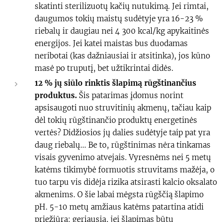
skatinti sterilizuotų kačių nutukimą. Jei rimtai,
daugumos tokių maistų sudėtyje yra 16-23 %
riebalų ir daugiau nei 4 300 kcal/kg apykaitinės
energijos. Jei katei maistas bus duodamas
neribotai (kas dažniausiai ir atsitinka), jos kūno
masė po truputį, bet užtikrintai didės.
12 % jų siūlo rinktis šlapimą rūgštinančius
produktus
.
Šis patarimas įdomus norint
apsisaugoti nuo struvitinių akmenų, tačiau kaip
dėl tokių rūgštinančio produktų energetinės
vertės? Didžiosios jų dalies sudėtyje taip pat yra
daug riebalų...
Be to, rūgštinimas nėra tinkamas
visais gyvenimo atvejais. Vyresnėms nei 5 metų
katėms tikimybė formuotis struvitams mažėja, o
tuo tarpu vis didėja rizika atsirasti kalcio oksalato
akmenims. O šie labai mėgsta rūgščią šlapimo
pH. 5-10 metų amžiaus katėms patartina atidi
priežiūra: geriausia, jei šlapimas būtų