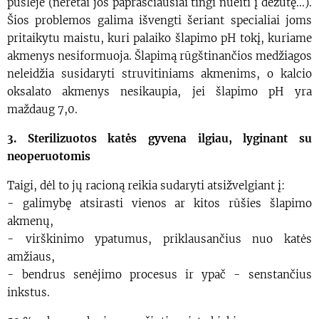
pūslėje (neretai jos paprasčiausiai tingi nueiti į dėžutę...).
Šios problemos galima išvengti šeriant specialiai joms
pritaikytu maistu, kuri palaiko šlapimo pH tokį, kuriame
akmenys nesiformuoja. Šlapimą rūgštinančios medžiagos
neleidžia susidaryti struvitiniams akmenims, o kalcio
oksalato akmenys nesikaupia, jei šlapimo pH yra
maždaug 7,0.
3. Sterilizuotos katės gyvena ilgiau, lyginant su
neoperuotomis
Taigi, dėl to jų racioną reikia sudaryti atsižvelgiant į:
- galimybę atsirasti vienos ar kitos rūšies šlapimo
akmenų,
- virškinimo ypatumus, priklausančius nuo katės
amžiaus,
- bendrus senėjimo procesus ir ypač - senstančius
inkstus.