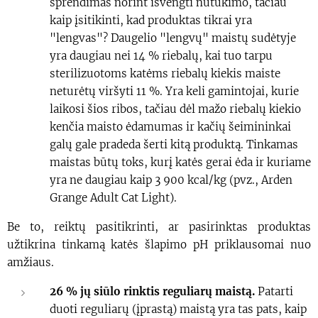
sprendimas norint išvengti nutukimo, tačiau
kaip įsitikinti, kad produktas tikrai yra
"lengvas"? Daugelio "lengvų" maistų sudėtyje
yra daugiau nei 14 % riebalų, kai tuo tarpu
sterilizuotoms katėms riebalų kiekis maiste
neturėtų viršyti 11 %. Yra keli gamintojai, kurie
laikosi šios ribos, tačiau dėl mažo riebalų kiekio
kenčia maisto ėdamumas ir kačių šeimininkai
galų gale pradeda šerti kitą produktą. Tinkamas
maistas būtų toks, kurį katės gerai ėda ir kuriame
yra ne daugiau kaip 3 900 kcal/kg (pvz., Arden
Grange Adult Cat Light).
Be to, reiktų pasitikrinti, ar pasirinktas produktas
užtikrina tinkamą katės šlapimo pH priklausomai nuo
amžiaus.
26 % jų siūlo rinktis reguliarų maistą.
Patarti
duoti reguliarų (įprastą) maistą yra tas pats, kaip