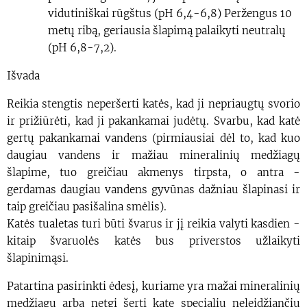
vidutiniškai rūgštus (pH 6,4-6,8) Peržengus 10
metų ribą, geriausia šlapimą palaikyti neutralų
(pH 6,8-7,2).
Išvada
Reikia stengtis neperšerti katės, kad ji nepriaugtų svorio
ir prižiūrėti, kad ji pakankamai judėtų. Svarbu, kad katė
gertų pakankamai vandens (pirmiausiai dėl to, kad kuo
daugiau vandens ir mažiau mineralinių medžiagų
šlapime, tuo greičiau akmenys tirpsta, o antra -
gerdamas daugiau vandens gyvūnas dažniau šlapinasi ir
taip greičiau pasišalina smėlis).
Katės tualetas turi būti švarus ir jį reikia valyti kasdien -
kitaip švaruolės katės bus priverstos užlaikyti
šlapinimąsi.
Patartina pasirinkti ėdesį, kuriame yra mažai mineralinių
medžiagų arba netgi šerti katę specialiu neleidžiančiu