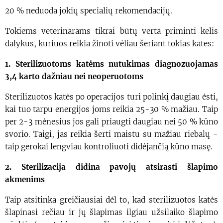
20 % neduoda jokių specialių rekomendacijų.
Tokiems veterinarams tikrai būtų verta priminti kelis
dalykus, kuriuos reikia žinoti vėliau šeriant tokias kates:
1. Sterilizuotoms katėms nutukimas diagnozuojamas
3,4 karto dažniau nei neoperuotoms
Sterilizuotos katės po operacijos turi polinkį daugiau ėsti,
kai tuo tarpu energijos joms reikia 25-30 % mažiau. Taip
per 2-3 mėnesius jos gali priaugti daugiau nei 50 % kūno
svorio. Taigi, jas reikia šerti maistu su mažiau riebalų -
taip gerokai lengviau kontroliuoti didėjančią kūno masę.
2. Sterilizacija didina pavojų atsirasti šlapimo
akmenims
Taip atsitinka greičiausiai dėl to, kad sterilizuotos katės
šlapinasi rečiau ir jų šlapimas ilgiau užsilaiko šlapimo