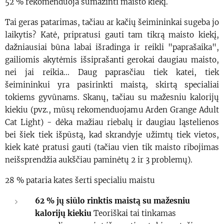
52 % rekomenduoja sumažinti maisto kiekį.
Tai geras patarimas, tačiau ar kačių šeimininkai sugeba jo
laikytis? Katė, pripratusi gauti tam tikrą maisto kiekį,
dažniausiai būna labai išradinga ir reikli "paprašaika",
gailiomis akytėmis išsiprašanti gerokai daugiau maisto,
nei jai reikia... Daug paprasčiau tiek katei, tiek
šeimininkui yra pasirinkti maistą, skirtą specialiai
tokiems gyvūnams. Skanų, tačiau su mažesniu kalorijų
kiekiu (pvz., mūsų rekomenduojamu Arden Grange Adult
Cat Light) - dėka mažiau riebalų ir daugiau ląstelienos
bei šiek tiek išpūstą, kad skrandyje užimtų tiek vietos,
kiek katė pratusi gauti (tačiau vien tik maisto ribojimas
neišsprendžia aukščiau paminėtų 2 ir 3 problemų).
28 % pataria kates šerti specialiu maistu
62 % jų siūlo rinktis maistą su mažesniu
kalorijų kiekiu
Teoriškai tai tinkamas