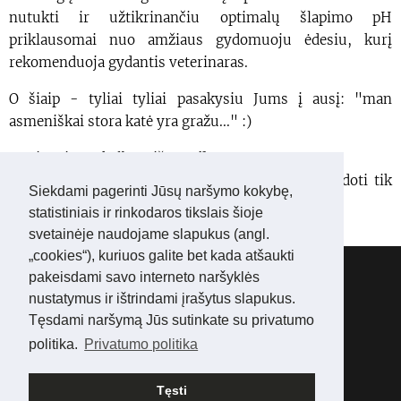
nutukti ir užtikrinančiu optimalų šlapimo pH
priklausomai nuo amžiaus gydomuoju ėdesiu, kurį
rekomenduoja gydantis veterinaras.
O šiaip - tyliai tyliai pasakysiu Jums į ausį: "man
asmeniškai stora katė yra gražu..." :)
Straipsnis paskelbtas iš
Vetvila
.
Skelbiamą informaciją ir nuotraukas galima naudoti tik
Siekdami pagerinti Jūsų naršymo kokybę,
su aktyvia nuoroda į šį puslapį.
statistiniais ir rinkodaros tikslais šioje
svetainėje naudojame slapukus (angl.
„cookies“), kuriuos galite bet kada atšaukti
Abisinijos kačių veislynas:
WONDERLIFE*LT
pakeisdami savo interneto naršyklės
Tel.:
+ 3706 05 16006
nustatymus ir ištrindami įrašytus slapukus.
Mes
Facebook'e
Tęsdami naršymą Jūs sutinkate su privatumo
Mes
Instagram'e
politika.
Privatumo politika
© 2025 www.abisinai.lt Visos teisės saugomos
Tęsti
Languages