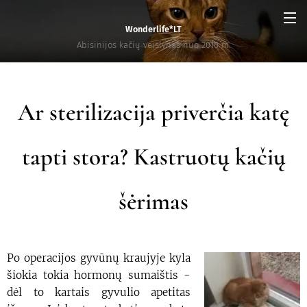
Wonderlife*LT
Abisinijos kačių veislynas nuo 2010 m.
Ar sterilizacija priverčia katę
tapti stora? Kastruotų kačių
šėrimas
Po operacijos gyvūnų kraujyje kyla
šiokia tokia hormonų sumaištis -
dėl to kartais gyvulio apetitas