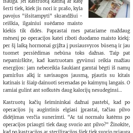
išauga. Jei kastruotą katiną ar katę
šerti tiek, kiek jis nori ir prašo, kyla
pavojus "išsitampyti" skrandžiui -
reiškia, ilgainiui suėdamo maisto
kiekis tik didės. Paprastai mes patariame maždaug
mėnesį po operacijos katei riboti duodamo maisto kiekį:
per šį laiką hormonai grįžta į pusiausvyros būseną ir jau
tuomet persiėdimas nebūna toks dažnas. Taip pat
nepamirškite, kad kastruotam gyvūnui reikia mažiau
energijos: jam nebereikia šaukiant gamtai bėgti iš namų
pamiršus alkį ir savisaugos jausmą, pjautis su kitais
katinais ir šiaip dainuoti serenadas po kaimynų langais. O
ramiai gulint ant sofkutės daug kalorijų nesudeginsi...
Kastruotų kačių šeimininkai dažnai pastebi, kad po
operacijos jų augintinis elgiasi įprastai, tačiau pilvo
didėjimas verčia sunerimti. "Ar tai normalu katėms po
operacijos priaugti tiek daug svorio ant pilvo?" Žinokite,
kad po kastracijos ar sterilizacijos šiek tiek svorio priauga