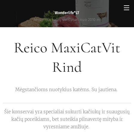
Wonderlife*LT
Abisinijos kačių veislynas nuo 2010 m.
Reico MaxiCatVit
Rind
Mėgstančioms nuotykius katėms. Su jautiena.
Šie konservai yra specialiai sukurti kačiukų ir suaugusių
kačių poreikiams, bet suteikia pilnavertę mityba ir
vyresniame amžiuje.