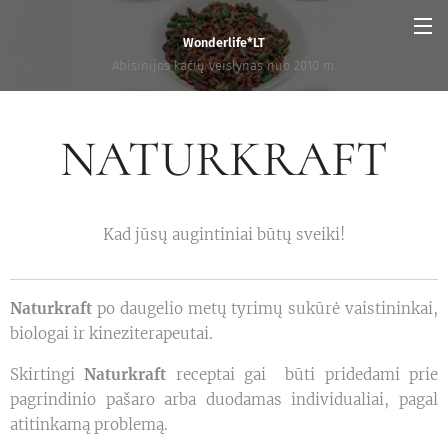
Wonderlife*LT
Abisinijos kačių veislynas nuo 2010 m.
NATURKRAFT
Kad jūsų augintiniai būtų sveiki!
Naturkraft
po daugelio metų tyrimų sukūrė vaistininkai,
biologai ir kineziterapeutai.
Skirtingi
Naturkraft
receptai gai būti pridedami prie
pagrindinio pašaro arba duodamas individualiai, pagal
atitinkamą problemą.