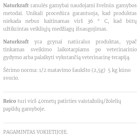
Naturkraft
ranulės gamybai naudojami švelnūs gamybos
metodai. Unikali procedūra garantuoja, kad produktas
niekada nebus kaitinamas virš 36 ° C, kad būtų
užtikrintas veikliųjų medžiagų išsaugojimas.
Naturkraft
yra grynai natūralus produktas, ypač
tinkamas sveikimo laikotarpiams po veterinarinio
gydymo arba palaikyti vykstančią veterinarinę terapiją.
Šėrimo norma: 1/2 matavimo šaukšto (2,5g) 5 kg kūno
svorio.
Reico
turi virš 40metų patirties vaistažolių/žolelių
papildų gamyboje.
PAGAMINTAS VOKIETIJOJE.