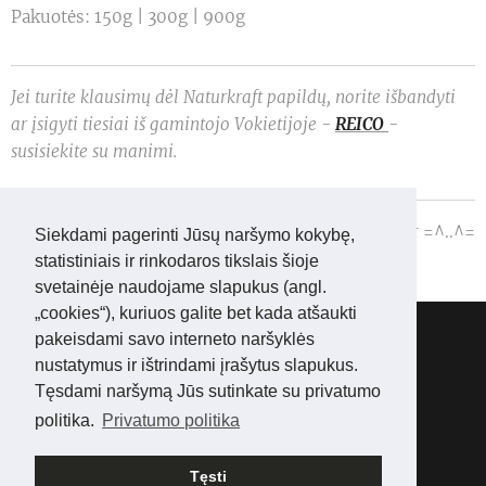
Pakuotės: 150g | 300g | 900g
Jei turite klausimų dėl Naturkraft papildų, norite išbandyti
ar įsigyti tiesiai iš gamintojo Vokietijoje -
REICO
-
susisiekite su manimi.
Asta ir =^..^=
Siekdami pagerinti Jūsų naršymo kokybę,
statistiniais ir rinkodaros tikslais šioje
svetainėje naudojame slapukus (angl.
„cookies“), kuriuos galite bet kada atšaukti
Abisinijos kačių veislynas:
WONDERLIFE*LT
pakeisdami savo interneto naršyklės
Tel.:
+ 3706 05 16006
nustatymus ir ištrindami įrašytus slapukus.
Mes
Facebook'e
Tęsdami naršymą Jūs sutinkate su privatumo
Mes
Instagram'e
politika.
Privatumo politika
© 2025 www.abisinai.lt Visos teisės saugomos
Tęsti