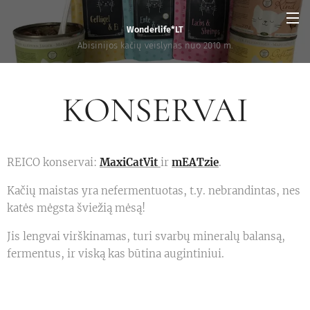
Wonderlife*LT
Abisinijos kačių veislynas nuo 2010 m.
KONSERVAI
REICO konservai:
MaxiCatVit
ir
mEATzie
.
Kačių maistas yra nefermentuotas, t.y. nebrandintas, nes
katės mėgsta šviežią mėsą!
Jis lengvai virškinamas, turi svarbų mineralų balansą,
fermentus, ir viską kas būtina augintiniui.