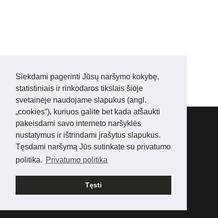
Siekdami pagerinti Jūsų naršymo kokybę,
statistiniais ir rinkodaros tikslais šioje
svetainėje naudojame slapukus (angl.
„cookies“), kuriuos galite bet kada atšaukti
Abisinijos kačių veislynas:
WONDERLIFE*LT
pakeisdami savo interneto naršyklės
Tel.:
+ 3706 05 16006
nustatymus ir ištrindami įrašytus slapukus.
Mes
Facebook'e
Tęsdami naršymą Jūs sutinkate su privatumo
Mes
Instagram'e
politika.
Privatumo politika
© 2025 www.abisinai.lt Visos teisės saugomos
Tęsti
Languages
American English
Lietuvių kalba