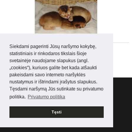
Siekdami pagerinti Jūsų naršymo kokybę,
statistiniais ir rinkodaros tikslais šioje
svetainėje naudojame slapukus (angl.
„cookies“), kuriuos galite bet kada atšaukti
pakeisdami savo interneto naršyklės
nustatymus ir ištrindami įrašytus slapukus.
Facebook
Tęsdami naršymą Jūs sutinkate su privatumo
Instagram
politika.
Privatumo politika
© Copyright 2025 www.abisinai.lt
Tęsti
Languages
American English
Lietuvių kalba